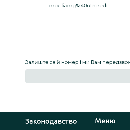
moc.liamg%40otroredil
Залиште свій номер і ми Вам передзв
Меню
Законодавство