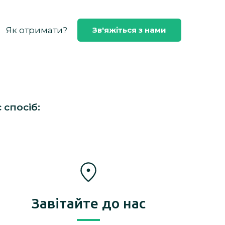
Як отримати?
Зв'яжіться з нами
 спосіб:
Завітайте до нас