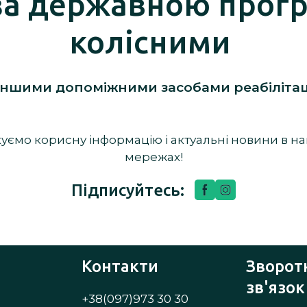
за державною прог
колісними
 іншими допоміжними засобами реабілітац
куємо корисну інформацію і актуальні новини в н
мережах!
Підписуйтесь:
Контакти
Зворот
зв'язок
+38(097)973 30 30